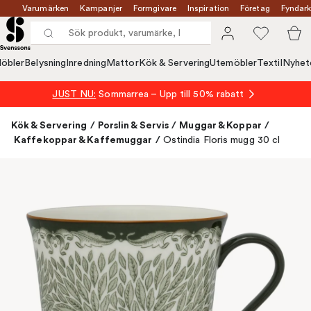
Varumärken
Kampanjer
Formgivare
Inspiration
Företag
Fyndark
öbler
Belysning
Inredning
Mattor
Kök & Servering
Utemöbler
Textil
Nyhet
JUST NU:
Sommarrea – Upp till 50% rabatt
Kök & Servering
/
Porslin & Servis
/
Muggar & Koppar
/
Kaffekoppar & Kaffemuggar
/
Ostindia Floris mugg 30 cl