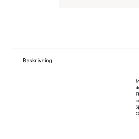
Beskrivning
M
d
F
s
S
O