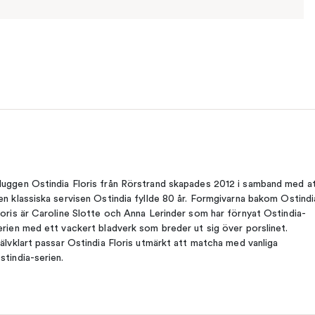
uggen Ostindia Floris från Rörstrand skapades 2012 i samband med a
en klassiska servisen Ostindia fyllde 80 år. Formgivarna bakom Ostindi
loris är Caroline Slotte och Anna Lerinder som har förnyat Ostindia-
erien med ett vackert bladverk som breder ut sig över porslinet.
jälvklart passar Ostindia Floris utmärkt att matcha med vanliga
stindia-serien.