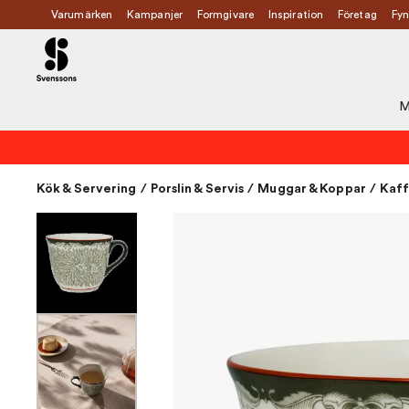
Varumärken
Kampanjer
Formgivare
Inspiration
Företag
Fyn
M
Kök & Servering
/
Porslin & Servis
/
Muggar & Koppar
/
Kaff