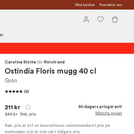
Våra butiker
Kontakta oss
er
för
Caroline Slotte
Rörstrand
Ostindia Floris mugg 40 cl
Grön
(
5
)
211 kr
30 dagars prisgaranti
Matcha priset
Rek. pris
345 kr
Rek. pris är ett av leverantören rekommenderat pris på
marknaden och är inte vårt tidigare pris.