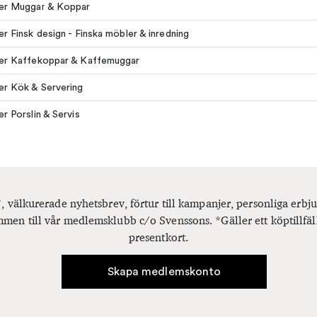
ler Muggar & Koppar
ler Finsk design - Finska möbler & inredning
ler Kaffekoppar & Kaffemuggar
ler Kök & Servering
er Porslin & Servis
, välkurerade nyhetsbrev, förtur till kampanjer, personliga er
men till vår medlemsklubb c/o Svenssons. *Gäller ett köptillfäl
presentkort.
Skapa medlemskonto