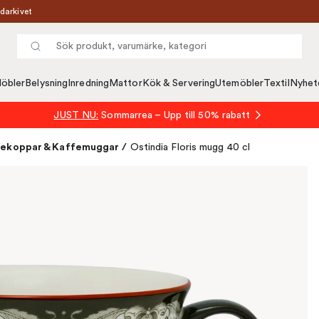
darkivet
öbler
Belysning
Inredning
Mattor
Kök & Servering
Utemöbler
Textil
Nyhet
JUST NU:
Sommarrea – Upp till 50% rabatt
ekoppar & Kaffemuggar
/
Ostindia Floris mugg 40 cl