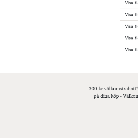
Visa f
Visa f
Visa f
Visa f
Visa fl
300 kr välkomstrabatt*
på dina köp - Välkom