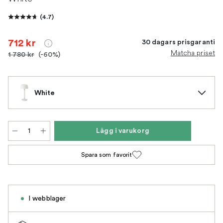
(
4.7
)
712 kr
30 dagars prisgaranti
Matcha priset
1 780 kr
(-60%)
White
Lägg i varukorg
Spara som favorit
I webblager