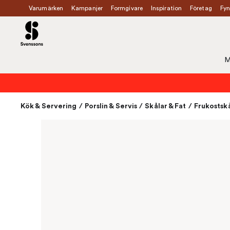
Varumärken
Kampanjer
Formgivare
Inspiration
Företag
Fyn
M
Kök & Servering
/
Porslin & Servis
/
Skålar & Fat
/
Frukostsk