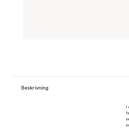
Beskrivning
I
f
s
s