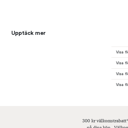
Upptäck mer
Visa f
Visa f
Visa f
Visa fl
300 kr välkomstrabatt*
på dina köp - Välkom