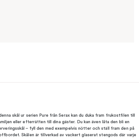
 denna skål ur serien Pure från Serax kan du duka fram frukostfilen till
amiljen eller efterrätten till dina gäster. Du kan även låta den bli en
erveringsskål – fyll den med exempelvis nötter och ställ fram den på
offbordet. Skålen är tillverkad av vackert glaserat stengods där varje