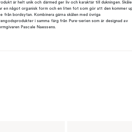
rodukt är helt unik och därmed ger liv och karaktär till dukningen. Skål
ar en något organisk form och en liten fot som gör att den kommer u
ite från bordsytan. Kombinera gärna skålen med övriga
tengodsprodukter i samma färg från Pure-serien som är designad av
ormgivaren Pascale Naessens.