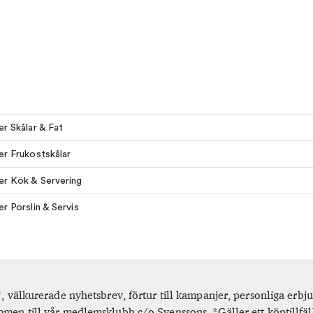
ler Skålar & Fat
ler Frukostskålar
ler Kök & Servering
er Porslin & Servis
, välkurerade nyhetsbrev, förtur till kampanjer, personliga er
men till vår medlemsklubb c/o Svenssons. *Gäller ett köptillfäl