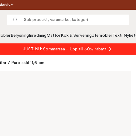
darkivet
öbler
Belysning
Inredning
Mattor
Kök & Servering
Utemöbler
Textil
Nyhet
JUST NU:
Sommarrea – Upp till 50% rabatt
ålar
/
Pure skål 11,6 cm