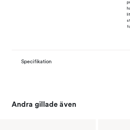
p
h
l
s
f
Specifikation
Andra gillade även