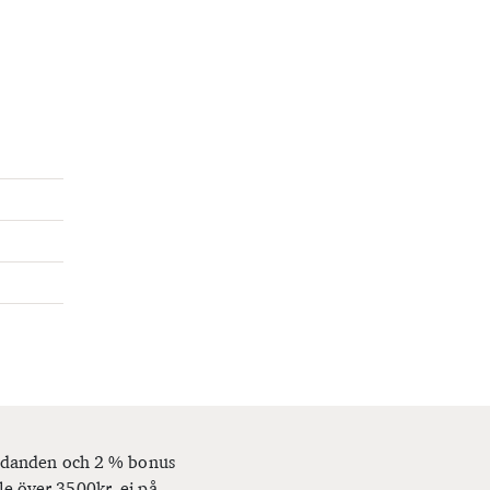
bjudanden och 2 % bonus
le över 3500kr, ej på