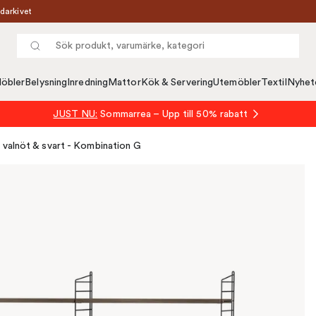
darkivet
öbler
Belysning
Inredning
Mattor
Kök & Servering
Utemöbler
Textil
Nyhet
JUST NU:
Sommarrea – Upp till 50% rabatt
 valnöt & svart - Kombination G