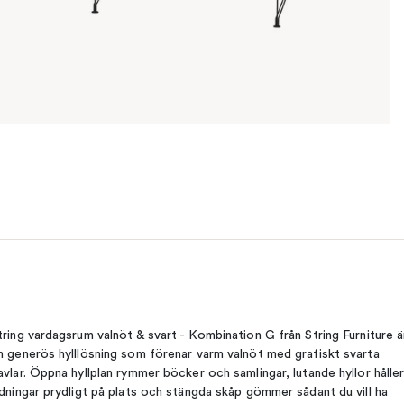
tring vardagsrum valnöt & svart - Kombination G från String Furniture ä
n generös hylllösning som förenar varm valnöt med grafiskt svarta
avlar. Öppna hyllplan rymmer böcker och samlingar, lutande hyllor hålle
idningar prydligt på plats och stängda skåp gömmer sådant du vill ha