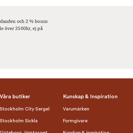
bjudanden och 2 % bonus
le över 3500kr, ej på
Våra butiker
Kunskap & Inspiration
Stockholm City Sergel
Varumärken
Stockholm Sickla
Formgivare
Göteborg Järntorget
Kunskap & inspiration