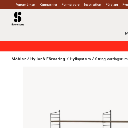
Varumärken
Kampanjer
Formgivare
Inspiration
Företag
Fyn
M
Möbler
/
Hyllor & Förvaring
/
Hyllsystem
/
String vardagsrum