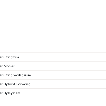
er Stringhylla
ler Möbler
ler String vardagsrum
ler Hyllor & Förvaring
ler Hyllsystem