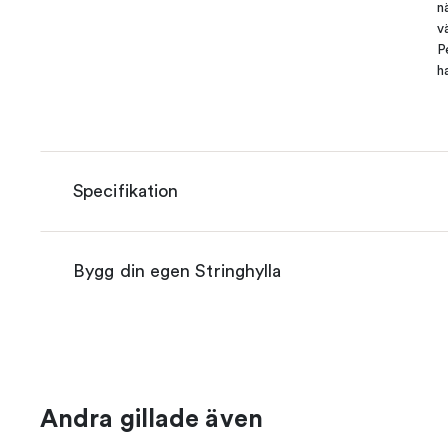
n
v
P
h
Specifikation
Bygg din egen Stringhylla
Andra gillade även