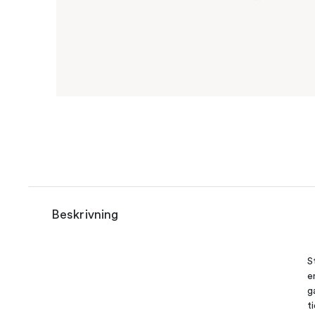
Beskrivning
S
e
g
t