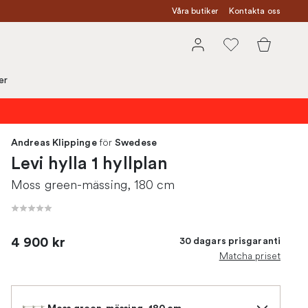
Våra butiker
Kontakta oss
er
för
Andreas Klippinge
Swedese
Levi hylla 1 hyllplan
Moss green-mässing, 180 cm
4 900 kr
30 dagars prisgaranti
Matcha priset
Moss green-mässing, 180 cm