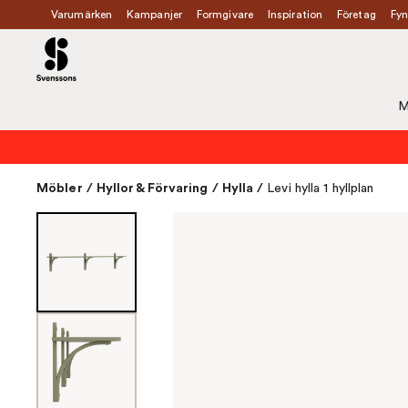
Varumärken
Kampanjer
Formgivare
Inspiration
Företag
Fyn
M
Möbler
/
Hyllor & Förvaring
/
Hylla
/
Levi hylla 1 hyllplan