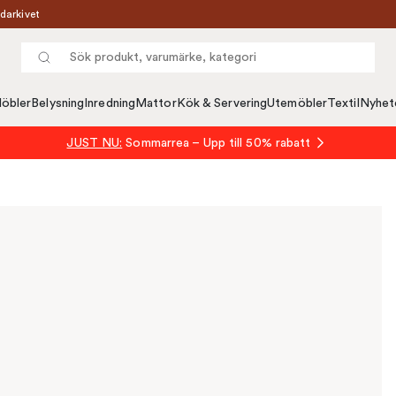
darkivet
öbler
Belysning
Inredning
Mattor
Kök & Servering
Utemöbler
Textil
Nyhet
JUST NU:
Sommarrea – Upp till 50% rabatt