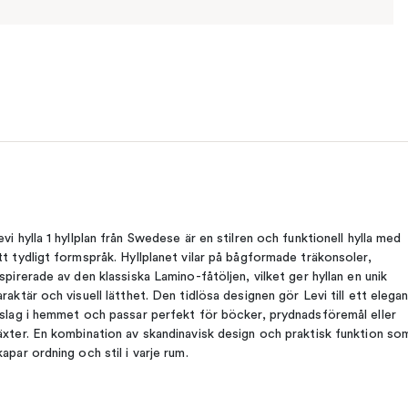
evi hylla 1 hyllplan från Swedese är en stilren och funktionell hylla med
tt tydligt formspråk. Hyllplanet vilar på bågformade träkonsoler,
nspirerade av den klassiska Lamino-fåtöljen, vilket ger hyllan en unik
araktär och visuell lätthet. Den tidlösa designen gör Levi till ett elega
nslag i hemmet och passar perfekt för böcker, prydnadsföremål eller
äxter. En kombination av skandinavisk design och praktisk funktion so
kapar ordning och stil i varje rum.