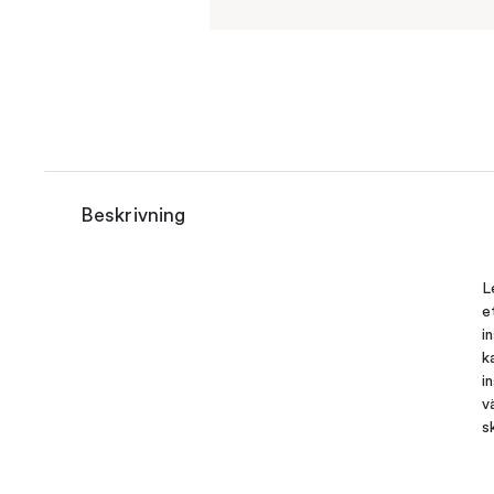
Beskrivning
L
e
i
k
i
v
s