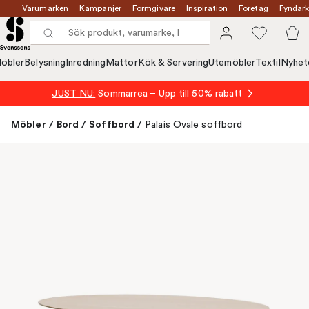
Varumärken
Kampanjer
Formgivare
Inspiration
Företag
Fyndark
öbler
Belysning
Inredning
Mattor
Kök & Servering
Utemöbler
Textil
Nyhet
JUST NU:
Sommarrea – Upp till 50% rabatt
Möbler
/
Bord
/
Soffbord
/
Palais Ovale soffbord