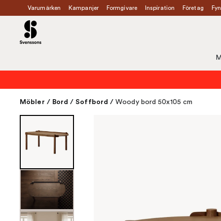
Varumärken
Kampanjer
Formgivare
Inspiration
Företag
Fyn
M
Möbler
/
Bord
/
Soffbord
/
Woody bord 50x105 cm