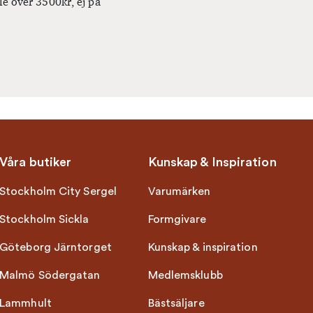
le över 3500kr, ej på
Våra butiker
Kunskap & Inspiration
Stockholm City Sergel
Varumärken
Stockholm Sickla
Formgivare
Göteborg Järntorget
Kunskap & inspiration
Malmö Södergatan
Medlemsklubb
Lammhult
Bästsäljare