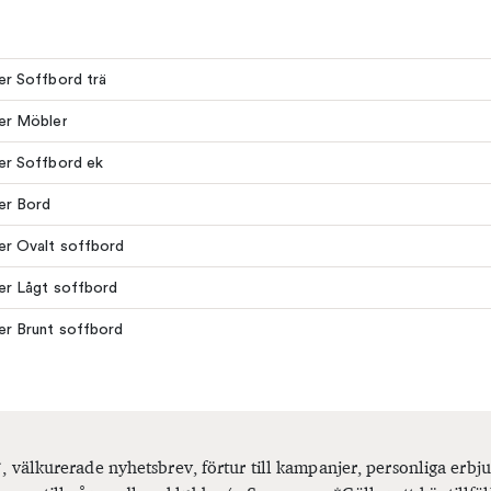
ler Soffbord trä
ler Möbler
ler Soffbord ek
ler Bord
ler Ovalt soffbord
ler Lågt soffbord
ler Brunt soffbord
, välkurerade nyhetsbrev, förtur till kampanjer, personliga er