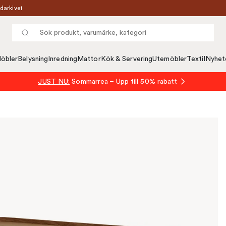
darkivet
öbler
Belysning
Inredning
Mattor
Kök & Servering
Utemöbler
Textil
Nyhet
JUST NU:
Sommarrea – Upp till 50% rabatt