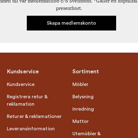
men till vår medlemsklubb c/o Svenssons. *Gäller ett köptillfäl
presentkort.
Skapa medlemskonto
Kundservice
Sortiment
Kundservice
Möbler
Registrera retur &
Belysning
reklamation
Inredning
Returer & reklamationer
Mattor
Leveransinformation
Utemöbler &