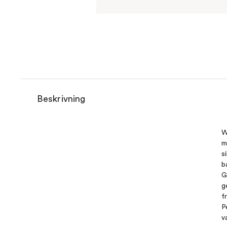
Beskrivning
W
m
s
b
G
g
f
P
v