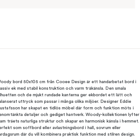
oody bord 50x105 cm från Cooee Design är ett handarbetat bord i
assiv ek med stabil konstruktion och varm träkänsla. Den smala
ilhuetten och de mjukt rundade kanterna ger ekbordet ett lätt och
alanserat uttryck som passar i många olika miljöer. Designer Eddie
ustafsson har skapat en tidlös möbel där form och funktion möts i
enomtänkta detaljer och gediget hantverk. Woody-kollektionen lyfter
ram träets naturliga struktur och skapar en harmonisk känsla i hemmet.
erfekt som soffbord eller avlastningsbord i hall, sovrum eller
ardagsrum där du vill kombinera praktisk funktion med stilren design.