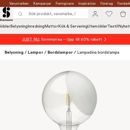
Varumärken
Kampanjer
Formgivare
Inspiration
Företag
Fyndark
öbler
Belysning
Inredning
Mattor
Kök & Servering
Utemöbler
Textil
Nyhet
JUST NU:
Sommarrea – Upp till 50% rabatt
Belysning
/
Lampor
/
Bordslampor
/
Lampadina bordslampa