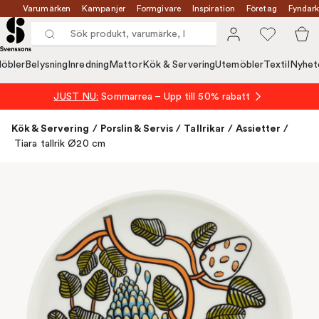
Varumärken
Kampanjer
Formgivare
Inspiration
Företag
Fyndark
öbler
Belysning
Inredning
Mattor
Kök & Servering
Utemöbler
Textil
Nyhet
JUST NU:
Sommarrea – Upp till 50% rabatt
Kök & Servering
/
Porslin & Servis
/
Tallrikar
/
Assietter
/
Tiara tallrik Ø20 cm