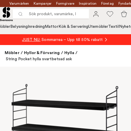
Varumärken
Kampanjer
Formgivare
Inspiration
Företag
Fyndark
öbler
Belysning
Inredning
Mattor
Kök & Servering
Utemöbler
Textil
Nyhet
JUST NU:
Sommarrea – Upp till 50% rabatt
Möbler
/
Hyllor & Förvaring
/
Hylla
/
String Pocket hylla svartbetsad ask