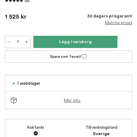
(
5
)
1 525 kr
30 dagars prisgaranti
Matcha priset
Lägg i varukorg
Spara som favorit
I webblager
Mer info
Askfanér
Tillverkningsland
Sverige