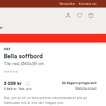
Våra butiker
Kontakta oss
er
HAY
Bella soffbord
Tile red, Ø45x39 cm
3 039 kr
30 dagars prisgaranti
Matcha priset
Rek. pris
3 349 kr
Rek. pris är ett av leverantören rekommenderat pris på
marknaden och är inte vårt tidigare pris.