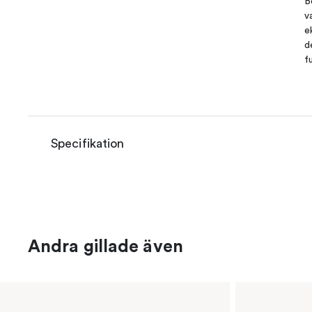
B
v
e
d
f
Specifikation
Andra gillade även