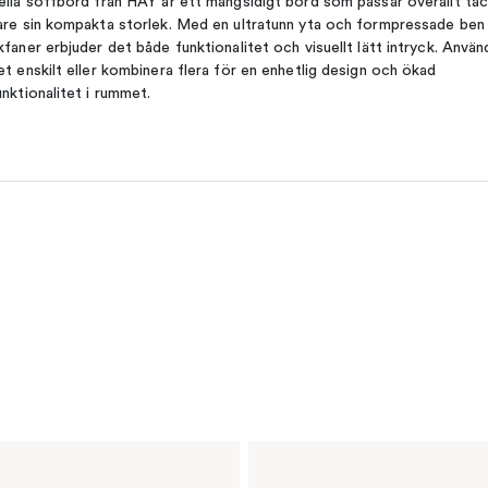
ella soffbord från HAY är ett mångsidigt bord som passar överallt ta
are sin kompakta storlek. Med en ultratunn yta och formpressade ben 
kfaner erbjuder det både funktionalitet och visuellt lätt intryck. Använ
et enskilt eller kombinera flera för en enhetlig design och ökad
unktionalitet i rummet.