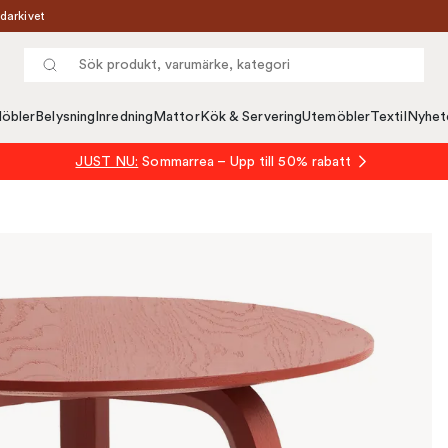
darkivet
öbler
Belysning
Inredning
Mattor
Kök & Servering
Utemöbler
Textil
Nyhet
JUST NU:
Sommarrea – Upp till 50% rabatt