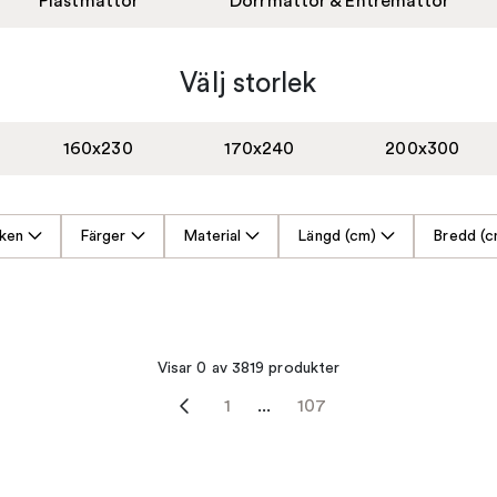
Plastmattor
Dörrmattor & Entrémattor
Välj storlek
160x230
170x240
200x300
ken
Färger
Material
Längd (cm)
Bredd (c
Visar 0 av 3819 produkter
1
...
107