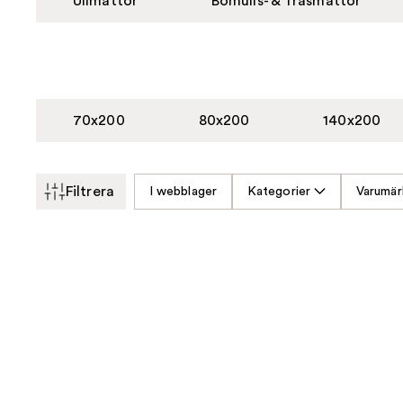
Ullmattor
Bomulls- & Trasmattor
70x200
80x200
140x200
Filtrera
I webblager
Kategorier
Varumär