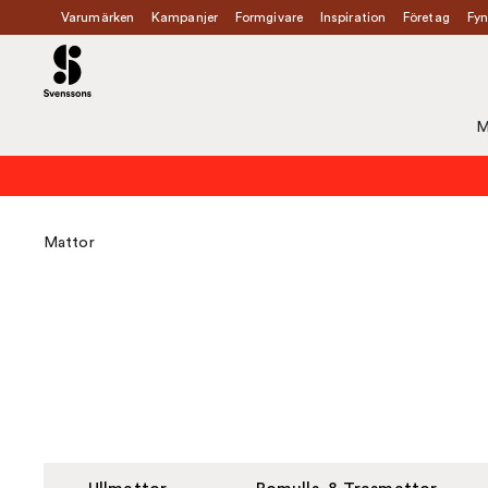
Varumärken
Kampanjer
Formgivare
Inspiration
Företag
Fyn
M
Mattor