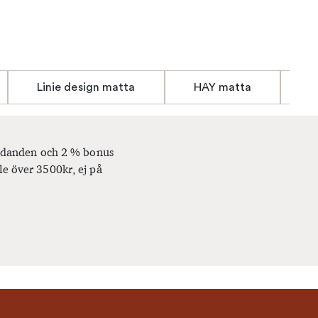
Linie design matta
HAY matta
B
bjudanden och 2 % bonus
le över 3500kr, ej på