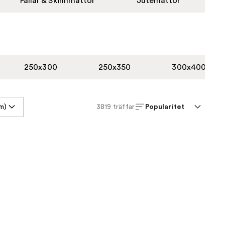
Fällar & Skinnmattor
Jutemattor
250x300
250x350
300x400
Popularitet
m)
3819
träffar