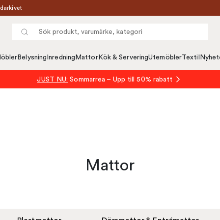
darkivet
öbler
Belysning
Inredning
Mattor
Kök & Servering
Utemöbler
Textil
Nyhet
JUST NU:
Sommarrea – Upp till 50% rabatt
Mattor